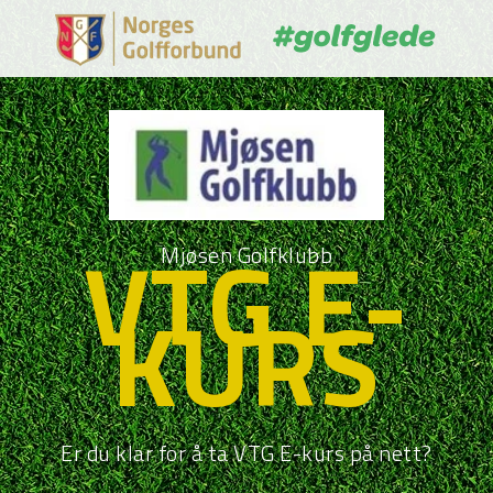
Mjøsen Golfklubb
VTG E-
KURS
Er du klar for å ta VTG E-kurs på nett?